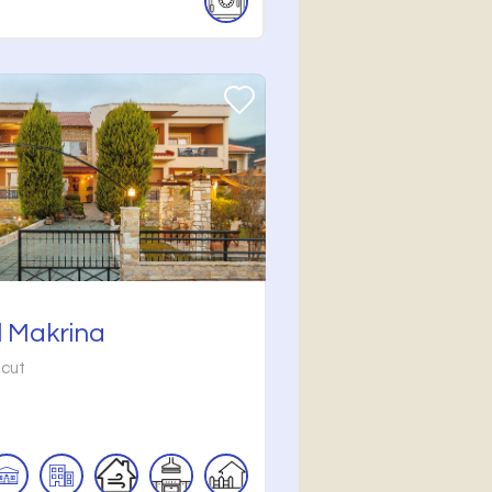
l Makrina
ăcut