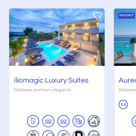
FAVORIT
Iliomagic Luxury Suites
Aure
Relaxare premium elegantă
Relaxar
5.0