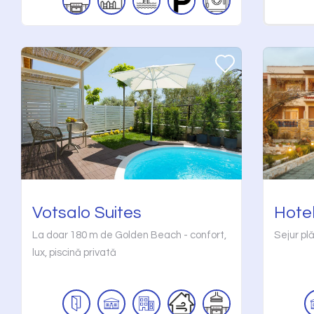
Votsalo Suites
Hote
La doar 180 m de Golden Beach - confort,
Sejur pl
lux, piscină privată