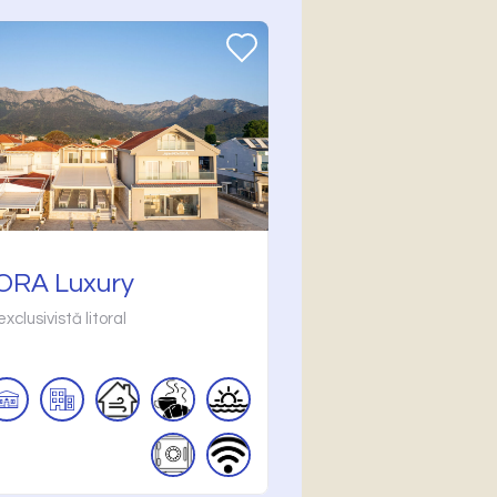
RA Luxury
clusivistă litoral