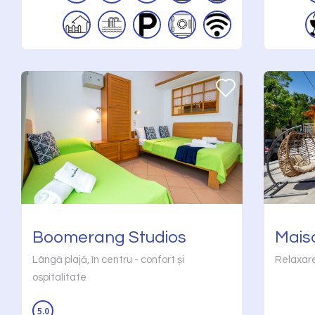
Boomerang Studios
Mais
Lângă plajă, în centru - confort și
Relaxare
ospitalitate
5.0