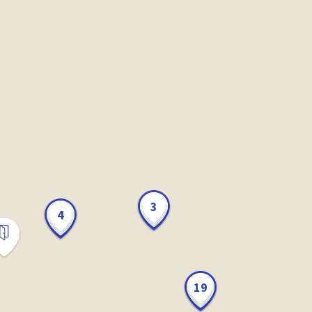
3
4
19