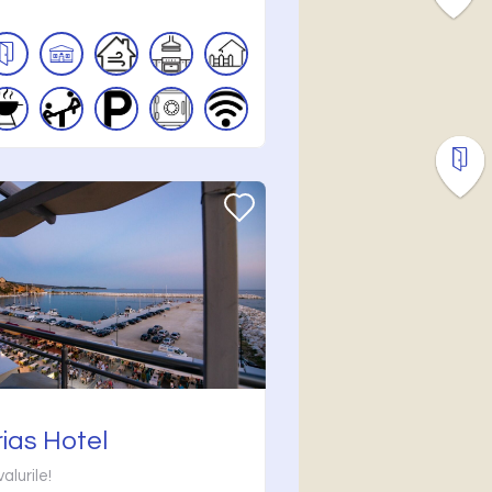
ias Hotel
alurile!