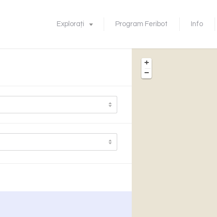
Explorați
Program Feribot
Info
+
−