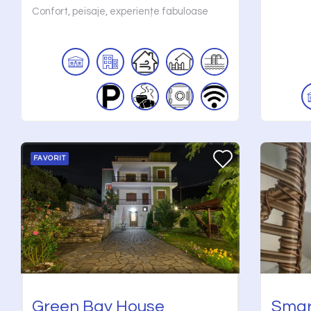
Confort, peisaje, experiențe fabuloase
FAVORIT
Green Bay House
Smar