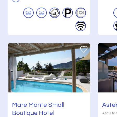
Mare Monte Small
Aster
Boutique Hotel
Ascultă v