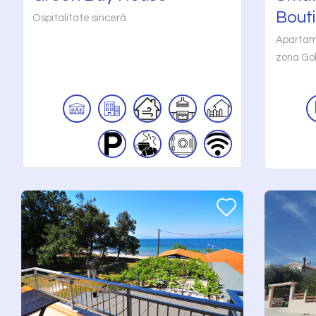
Bouti
Ospitalitate sinceră
Apartame
zona Go