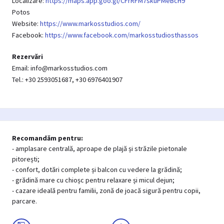
Localizare:
https://maps.app.goo.gl/CFrRFM7skuPMeBcH9
Potos
Website:
https://www.markosstudios.com/
Facebook:
https://www.facebook.com/markosstudiosthassos
Rezervări
Email: info@markosstudios.com
Tel.: +30 2593051687, +30 6976401907
Recomandăm pentru:
- amplasare centrală, aproape de plajă și străzile pietonale
pitorești;
- confort, dotări complete și balcon cu vedere la grădină;
- grădină mare cu chioșc pentru relaxare și micul dejun;
- cazare ideală pentru familii, zonă de joacă sigură pentru copii,
parcare.