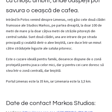
cu chioșc umbrit, unde oaspeții pot
savura o ceașcă de cafea.
Intrând în Potos venind dinspre Limenas, veți găsi cele două clădiri
frumoase ale Studios Markos, pe partea dreaptă, la doar 100 de
metri de mare și la doar câțiva metri de străzile pitorești din
centrul satului. Sunt două clădiri, una are intrare de pe strada
principală și cealaltă dintr-o alee liniștită, care duce într-un minut
către străduțele înguste ale satului pitoresc.
Este o cazare ideală pentru familii, deoarece dispune de o zonă
protejată pentru joaca celor mici, dar și pentru cei care doresc să
stea într-o zonă centrală, dar liniștită.
Portul Limenas este la 35 km, iar Limenaria este la 3,5 km.
Date de contact Markos Studios: