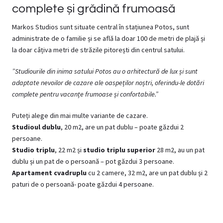
complete și grădină frumoasă
Markos Studios sunt situate central în stațiunea Potos, sunt
administrate de o familie și se află la doar 100 de metri de plajă și
la doar câțiva metri de străzile pitorești din centrul satului.
”Studiourile din inima satului Potos au o arhitectură de lux și sunt
adaptate nevoilor de cazare ale oaspeților noștri, oferindu-le dotări
complete pentru vacanțe frumoase și confortabile.”
Puteți alege din mai multe variante de cazare.
Studioul dublu
, 20 m2, are un pat dublu – poate găzdui 2
persoane.
Studio triplu
, 22 m2 și
studio triplu superior
28 m2, au un pat
dublu și un pat de o persoană – pot găzdui 3 persoane.
Apartament cvadruplu
cu 2 camere, 32 m2, are un pat dublu și 2
paturi de o persoană- poate găzdui 4 persoane.