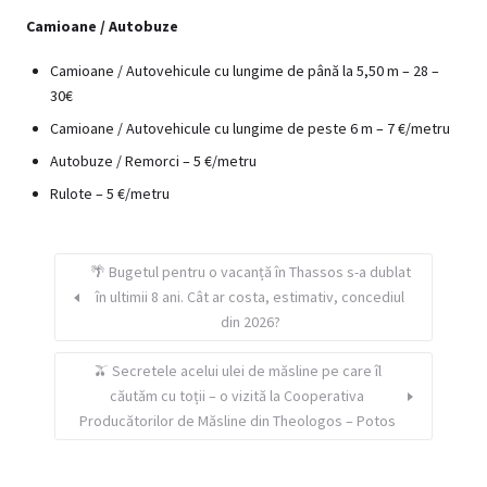
Camioane / Autobuze
Camioane / Autovehicule cu lungime de până la 5,50 m – 28 –
30€
Camioane / Autovehicule cu lungime de peste 6 m – 7 €/metru
Autobuze / Remorci – 5 €/metru
Rulote – 5 €/metru
🌴 Bugetul pentru o vacanță în Thassos s-a dublat
în ultimii 8 ani. Cât ar costa, estimativ, concediul
din 2026?
🫒 Secretele acelui ulei de măsline pe care îl
căutăm cu toții – o vizită la Cooperativa
Producătorilor de Măsline din Theologos – Potos