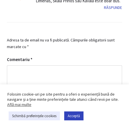
Limenas, Skala Prinos sau Kavala este doar dus.
RĂSPUNDE
Adresa ta de email nu va fi publicată.
Câmpurile obligatorii sunt
marcate cu
*
Comentariu
*
Folosim cookie-uri pe site pentru a oferi o experiență bună de
navigare și a ține minte preferințele tale atunci când revii pe site.
Află mai multe
Schimbă preferințele cookies
Acceptă
Nume
*