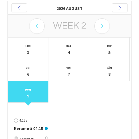
2026 AUGUST
WEEK
2
LUN
MAR
MIE
3
4
5
JOI
VIN
SÂM
6
7
8
DUM
9
4:15 am
Keramoti 04.15
Keramoti