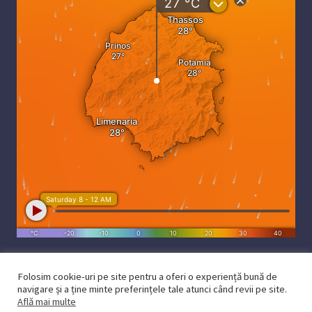
Folosim cookie-uri pe site pentru a oferi o experiență bună de
navigare și a ține minte preferințele tale atunci când revii pe site.
Află mai multe
Powered by iThassos.ro
Contact