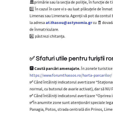
🏛️primărie sau la secția de poliție, în funcție de 
3️⃣ În cazul în care vi s-au luat plăcuțele de înmat
Limenas sau Limenaria. Agenții vă pot da contul 
la adresa
at.thasou@astynomia.gr
cu 🧾 dovada
de înmatriculare.
4️⃣ păstrezi chitanța.
✅ Sfaturi utile pentru turiștii r
🅿️ Caută parcări amenajate.
În zonele turistice
https://www.forumthassos.ro/harta-parcarilor
✅
Când întâlniți indicatorul avertizare “Staționa
normal, cu butonul de avarie activat), dar să NU
✅
Când întâlniți indicatorul avertizare “Oprirea 
✅
În anumite zone sunt atenționări speciale lega
Panagia, Potos, strada centrală din Prinos, Lime