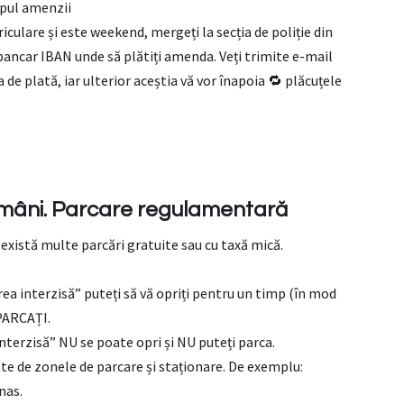
tipul amenzii
riculare și este weekend, mergeți la secția de poliție din
bancar IBAN unde să plătiți amenda. Veți trimite e-mail
 de plată, iar ulterior aceștia vă vor înapoia 🔁 plăcuțele
omâni.
Parcare regulamentară
 există multe parcări gratuite sau cu taxă mică.
/
rea interzisă” puteți să vă opriți pentru un timp (în mod
 PARCAȚI.
interzisă” NU se poate opri și NU puteți parca.
te de zonele de parcare și staționare. De exemplu:
nas.