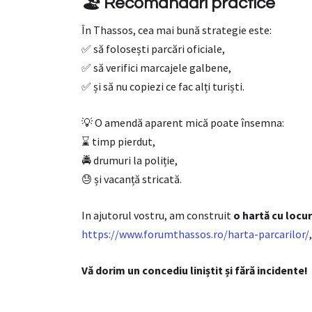
🏖️ Recomandări practice
În Thassos, cea mai bună strategie este:
✅ să folosești parcări oficiale,
✅ să verifici marcajele galbene,
✅ și să nu copiezi ce fac alți turiști.
💡 O amendă aparent mică poate însemna:
⌛ timp pierdut,
🚔 drumuri la poliție,
😓 și vacanță stricată.
In ajutorul vostru, am construit
o hartă cu locur
https://www.forumthassos.ro/harta-parcarilor/
Vă dorim un concediu liniștit și fără incidente!