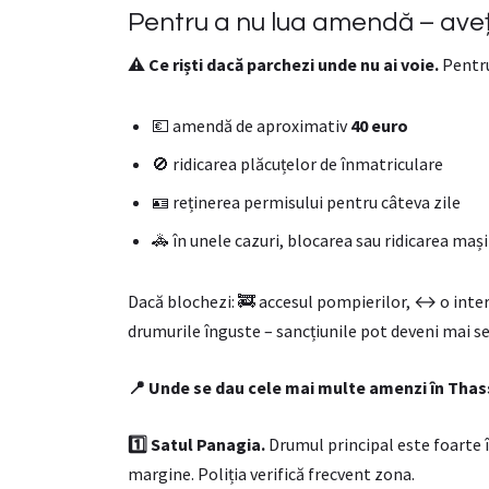
Pentru a nu lua amendă – aveți
⚠️ Ce riști dacă parchezi unde nu ai voie.
Pentru
💶 amendă de aproximativ
40 euro
🚫 ridicarea plăcuțelor de înmatriculare
🪪 reținerea permisului pentru câteva zile
🚓 în unele cazuri, blocarea sau ridicarea mașin
Dacă blochezi: 🚒 accesul pompierilor, ↔️ o inters
drumurile înguste – sancțiunile pot deveni mai se
📍 Unde se dau cele mai multe amenzi în Tha
1️
⃣ Satul Panagia.
Drumul principal este foarte 
margine. Poliția verifică frecvent zona.