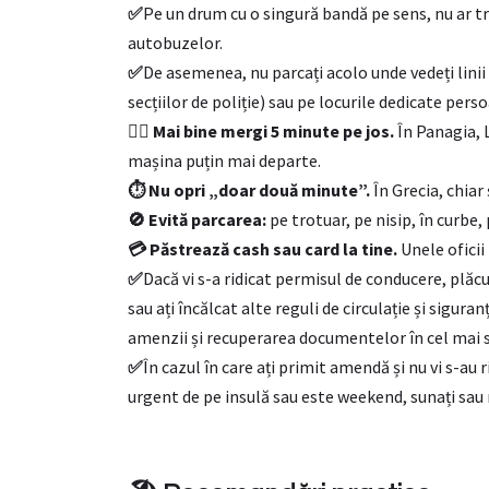
✅
Pe un drum cu o singură bandă pe sens, nu ar tr
autobuzelor.
✅
De asemenea, nu parcați acolo unde vedeți linii
secțiilor de poliție) sau pe locurile dedicate perso
🚶‍♂️ Mai bine mergi 5 minute pe jos.
În Panagia, 
mașina puțin mai departe.
⏱️ Nu opri „doar două minute”.
În Grecia, chiar
🚫 Evită parcarea:
pe trotuar, pe nisip, în curbe
💳 Păstrează cash sau card la tine.
Unele oficii
✅
Dacă vi s-a ridicat permisul de conducere, plăcu
sau ați încălcat alte reguli de circulație și siguran
amenzii și recuperarea documentelor în cel mai s
✅
În cazul în care ați primit amendă și nu vi s-au 
urgent de pe insulă sau este weekend, sunați sau m