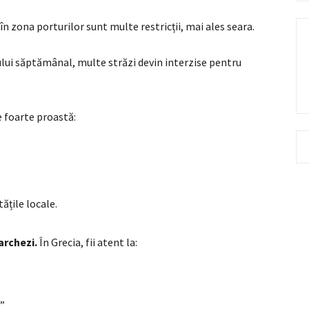
i în zona porturilor sunt multe restricții, mai ales seara.
ului săptămânal, multe străzi devin interzise pentru
e foarte proastă:
ățile locale.
archezi.
În Grecia, fii atent la:
”