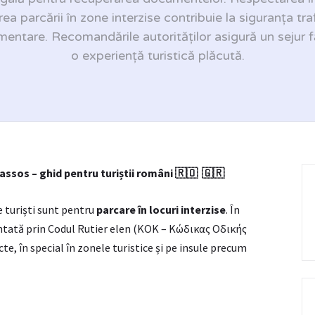
area parcării în zone interzise contribuie la siguranța traf
mentare. Recomandările autorităților asigură un sejur f
o experiență turistică plăcută.
hassos – ghid pentru turiștii români
🇷🇴 🇬🇷
 turiști sunt pentru
parcare în locuri interzise
. În
entată prin Codul Rutier elen (KOK – Κώδικας Οδικής
te, în special în zonele turistice și pe insule precum