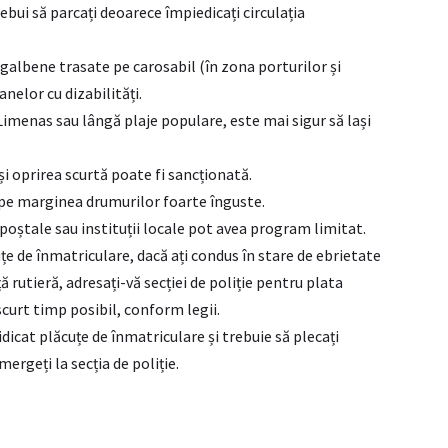
ebui să parcați deoarece împiedicați circulația
 galbene trasate pe carosabil (în zona porturilor și
anelor cu dizabilități.
Limenas sau lângă plaje populare, este mai sigur să lași
 și oprirea scurtă poate fi sancționată.
, pe marginea drumurilor foarte înguste.
 poștale sau instituții locale pot avea program limitat.
țe de înmatriculare, dacă ați condus în stare de ebrietate
ță rutieră, adresați-vă secției de poliție pentru plata
curt timp posibil, conform legii.
ridicat plăcuțe de înmatriculare și trebuie să plecați
ergeți la secția de poliție.