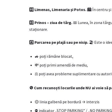
2️
⃣ Limenas, Limenaria și Potos.
🏙️ În centru ș
3️
⃣ Prinos – ziua de târg.
📅 Lunea, în zona târg
staționare.
4️
⃣ Parcarea pe plajă sau pe nisip.
🏖️ Este o ide
🚙 poți rămâne blocat,
💸 poți primi amendă de mediu,
⚖️ poți avea probleme suplimentare cu autorit
🚫 Cum recunoști locurile unde NU ai voie să p
🟡 linia galbenă pe bordură → interzis
⛔ indicator „STOP PARKING” / „NO PARKING