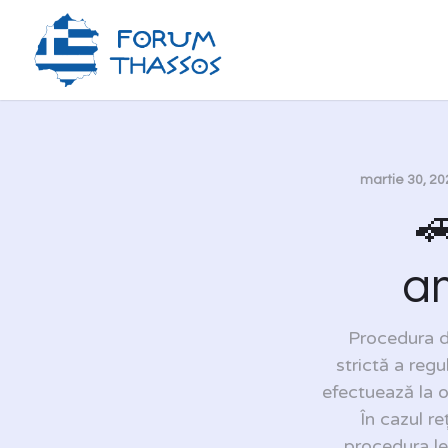
martie 30, 20

am
Procedura d
strictă a regu
efectuează la of
În cazul re
procedura le