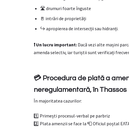
🛣️ drumuri foarte înguste
🚪 intrări de proprietăți
↪️ apropierea de intersecții sau hidranți.
❗ Un lucru important:
Dacă vezi alte mașini parc
amenda selectiv, iar turiștii sunt verificați frecve
💳 Procedura de plată a amen
neregulamentară, în Thassos
În majoritatea cazurilor:
1️⃣ Primești procesul-verbal pe parbriz
2️⃣ Plata amenzii se face la 📮 Oficiul poștal ΕΛΤ