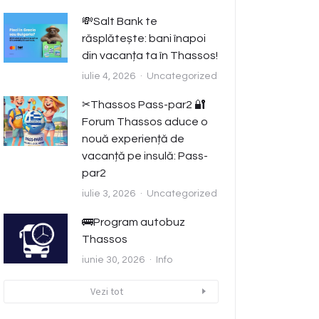
💸Salt Bank te
răsplătește: bani înapoi
din vacanța ta în Thassos!
iulie 4, 2026
Uncategorized
✂️Thassos Pass-par2 🔐
Forum Thassos aduce o
nouă experiență de
vacanță pe insulă: Pass-
par2
iulie 3, 2026
Uncategorized
🚌Program autobuz
Thassos
iunie 30, 2026
Info
Vezi tot