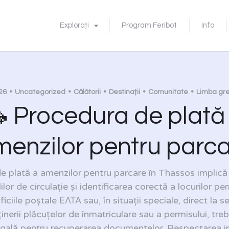
Explorați
Program Feribot
Info
26
Uncategorized
Călătorii
Destinații
Comunitate
Limba gr
 Procedura de plată
enzilor pentru parc
e plată a amenzilor pentru parcare în Thassos implică
lilor de circulație și identificarea corectă a locurilor pe
iciile poștale ΕΛΤΑ sau, în situații speciale, direct la sec
ținerii plăcuțelor de înmatriculare sau a permisului, tr
gală pentru recuperarea documentelor. Respectarea i