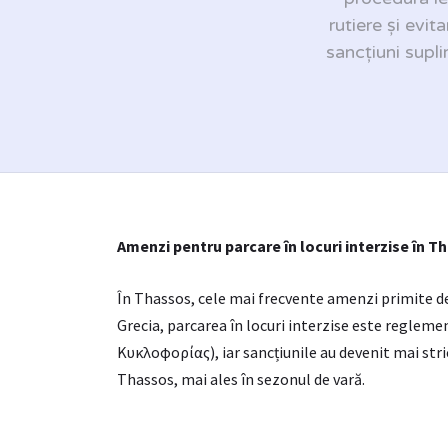
rutiere și evit
sancțiuni supli
Amenzi pentru parcare în locuri interzise în T
În Thassos, cele mai frecvente amenzi primite de
Grecia, parcarea în locuri interzise este reglem
Κυκλοφορίας), iar sancțiunile au devenit mai stric
Thassos, mai ales în sezonul de vară.