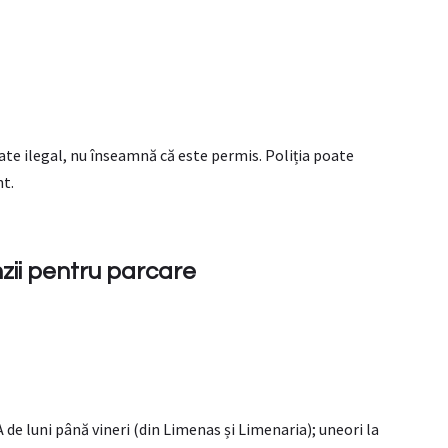
ate ilegal, nu înseamnă că este permis. Poliția poate
nt.
zii pentru parcare
Α de luni până vineri (din Limenas și Limenaria); uneori la