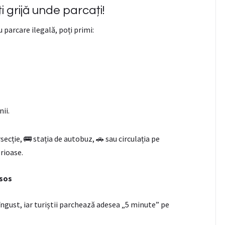
 grijă unde parcați!
 parcare ilegală, poți primi:
ii.
ecție, 🚌 stația de autobuz, 🚗 sau circulația pe
rioase.
ssos
îngust, iar turiștii parchează adesea „5 minute” pe