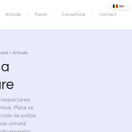
Articole
Forum
Comunitate
Contact
eacă
Articole
 a
are
 respectarea
rmise. Plata se
țiile de poliție.
ebuie urmată
ndicatoarelor