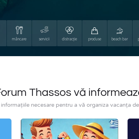
mâncare
servicii
distracție
produse
beach bar
Forum Thassos vă informeaz
i informațiile necesare pentru a vă organiza vacanța d