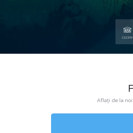
cazare
Aflați de la no