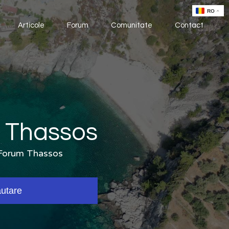
Articole
Forum
Comunitate
Contact
i Thassos
u Forum Thassos
utare