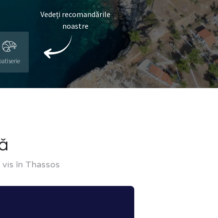
Vedeți recomandările
noastre
patiserie
ă
e vis în Thassos