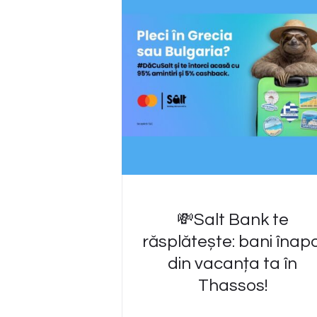
💸Salt Bank te
răsplătește: bani înapo
din vacanța ta în
Thassos!