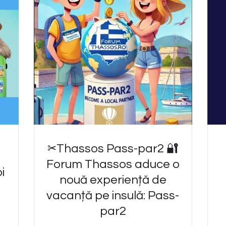
✂️Thassos Pass-par2 🔐
Forum Thassos aduce o
i
nouă experiență de
vacanță pe insulă: Pass-
par2