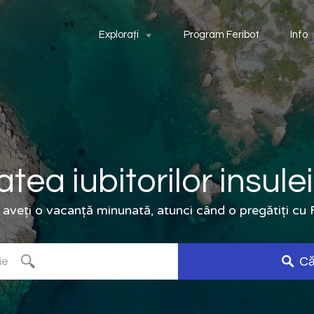
Explorați
Program Feribot
Info
tea iubitorilor insule
 aveți o vacanță minunată, atunci când o pregătiți c
Că