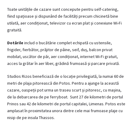
Toate unitățile de cazare sunt concepute pentru self-catering,
fiind spațioase și dispunând de facilități precum chicinetă bine
utilată, aer condiționat, televizor cu ecran plat și conexiune Wi-Fi
gratuită.
Dotările
includ o bucătărie complet echipată cu ustensile,
frigider, fierbător, prăjitor de pâine, seif, duș, balcon privat
mobilat, uscător de păr, aer condiționat, internet Wi-Fi gratuit,
acces la grătar în aer liber, grădină frumoasă și parcare privată.
Studios Rizos beneficiază de o locație privilegiată, la numai 60 de
metri de plaja pitorească din Potos. Pentru a ajunge la această
cazare, oaspeții pot urma un traseu scurt și pitoresc, cu mașina,
de la debarcarea de pe ferryboat. Sunt 27 de kilometri de portul
Prinos sau 42 de kilometri de portul capitalei, Limenas. Potos este
amplasat în proximitatea unora dintre cele mai frumoase plaje cu
nisip de pe insula Thassos.