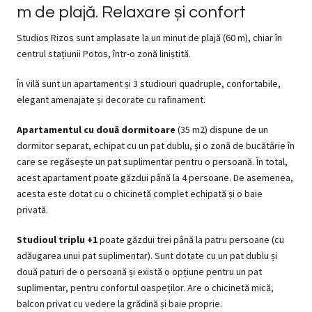
m de plajă. Relaxare și confort
Studios
Rizos
sunt amplasate la un minut de plajă (60 m), chiar în
centrul stațiunii Potos, într-o zonă liniștită.
În vilă sunt un apartament și 3 studiouri quadruple, confortabile,
elegant amenajate și decorate cu rafinament.
Apartamentul cu două dormitoare
(35 m2) dispune de un
dormitor separat, echipat cu un pat dublu, și o zonă de bucătărie în
care se regăsește un pat suplimentar pentru o persoană. În total,
acest apartament poate găzdui până la 4 persoane. De asemenea,
acesta este dotat cu o chicinetă complet echipată și o baie
privată.
Studioul triplu +1
poate găzdui trei până la patru persoane (cu
adăugarea unui pat suplimentar). Sunt dotate cu un pat dublu și
două paturi de o persoană și există o opțiune pentru un pat
suplimentar, pentru confortul oaspeților. Are o chicinetă mică,
balcon privat cu vedere la grădină și baie proprie.