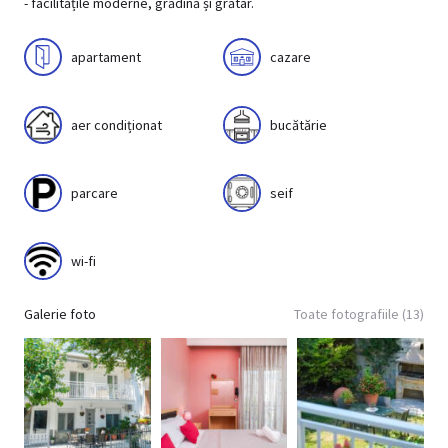
- facilitățile moderne, grădină și grătar.
apartament
cazare
aer condiționat
bucătărie
parcare
seif
wi-fi
Galerie foto
Toate fotografiile (13)