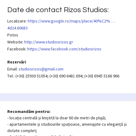
Date de contact Rizos Studios:
Localizare:
https://www.google.ro/maps/place/40%C2% …
4d24.60683
Potos
Website:
http://www.studiosrizos.gr
Facebook:
https://www.facebook.com/studiosrizos
Rezervări
Email:
studiosrizos@gmail.com
Τel.: (+30) 25930 51054; (+30) 690 6481 694; (+30) 6945 5166 966
Recomandăm pentru:
- locația centrală și liniștită la doar 60 de metri de plajă;
- apartamentele și studiourile spațioase, amenajate cu eleganță și
dotate complet;