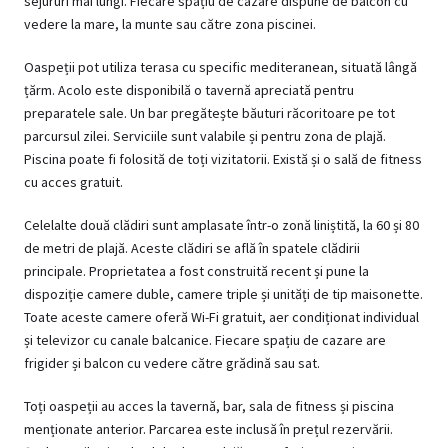
sejururi mai lungi. Fiecare spațiu de cazare dispune de balcon cu
vedere la mare, la munte sau către zona piscinei.
Oaspeții pot utiliza terasa cu specific mediteranean, situată lângă
țărm. Acolo este disponibilă o tavernă apreciată pentru
preparatele sale. Un bar pregătește băuturi răcoritoare pe tot
parcursul zilei. Serviciile sunt valabile și pentru zona de plajă.
Piscina poate fi folosită de toți vizitatorii. Există și o sală de fitness
cu acces gratuit.
Celelalte două clădiri sunt amplasate într-o zonă liniștită, la 60 și 80
de metri de plajă. Aceste clădiri se află în spatele clădirii
principale. Proprietatea a fost construită recent și pune la
dispoziție camere duble, camere triple și unități de tip maisonette.
Toate aceste camere oferă Wi-Fi gratuit, aer condiționat individual
și televizor cu canale balcanice. Fiecare spațiu de cazare are
frigider și balcon cu vedere către grădină sau sat.
Toți oaspeții au acces la tavernă, bar, sala de fitness și piscina
menționate anterior. Parcarea este inclusă în prețul rezervării.