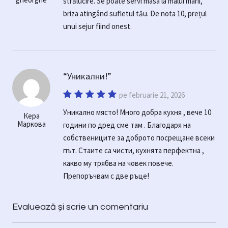
strălucire. Se poate servi masa la malul marii,
briza atingând sufletul tău. De nota 10, prețul
unui sejur fiind onest.
Уникални!
pe februarie 21, 2026
Уникално място! Много добра кухня , вече 10
Кера
Маркова
години по дред сме там . Благодаря на
собствениците за доброто посрещане всеки
път. Стаите са чисти, кухнята перфектна ,
какво му трябва на човек повече.
Препоръчвам с две ръце!
Evaluează și scrie un comentariu