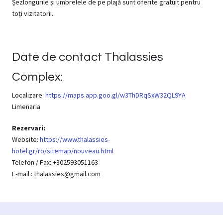
Șezlongurile și umbrelele de pe plajă sunt oferite gratuit pentru
toți vizitatorii.
Date de contact Thalassies
Complex:
Localizare:
https://maps.app.goo.gl/w3ThDRqSxW32QL9YA
Limenaria
Rezervari:
Website:
https://www.thalassies-
hotel.gr/ro/sitemap/nouveau.html
Telefon / Fax: +302593051163
E-mail : thalassies@gmail.com