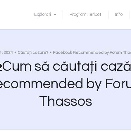
Explorați
Program Feribot
Info
1, 2024
Căutați cazare?
Facebook Recommended by Forum Tha
Cum să căutați cazăr
ecommended by For
Thassos