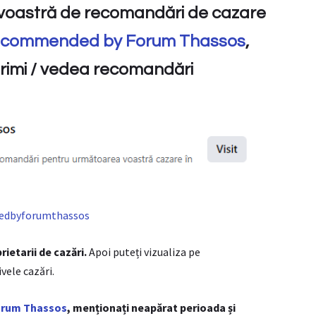
eavoastră de recomandări de cazare
commended by Forum Thassos
,
primi / vedea recomandări
edbyforumthassos
rietarii de cazări.
Apoi puteți vizualiza pe
ele cazări.
rum Thassos
, menționați neapărat perioada și