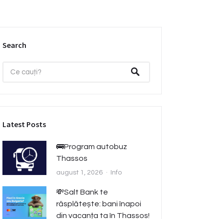
Search
Latest Posts
🚌Program autobuz
Thassos
august 1, 2026
Info
💸Salt Bank te
răsplătește: bani înapoi
din vacanța ta în Thassos!