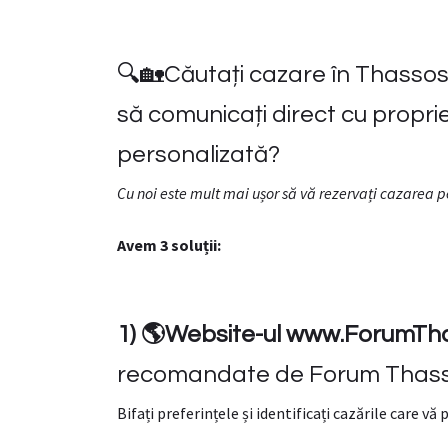
🔍🏡Căutați cazare în Thassos?
să comunicați direct cu proprie
personalizată?
Cu noi este mult mai ușor să vă rezervați cazarea p
Avem 3 soluții:
1) 🌎Website-ul www.ForumTh
recomandate de Forum Thasso
Bifați preferințele și identificați cazările care vă 