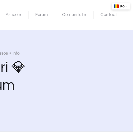
Articole
Forum
Comunitate
Contact
ssos
Info
i 💎
um