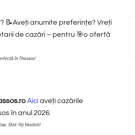
 📝Aveți anumite preferințe? Vreți
tarii de cazări – pentru 🎯o ofertă
erfectă în Thassos!
assos.ro
Aici
aveți cazările
s în anul 2026.
plac.
Sfat: fiți flexibili!