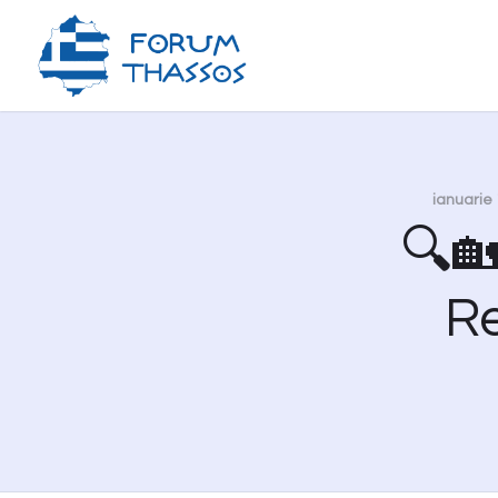
ianuarie 
🔍
R