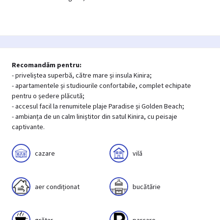
Recomandăm pentru:
- priveliștea superbă, către mare și insula Kinira;
- apartamentele și studiourile confortabile, complet echipate
pentru o ședere plăcută;
- accesul facil la renumitele plaje Paradise și Golden Beach;
- ambianța de un calm liniștitor din satul Kinira, cu peisaje
captivante.
cazare
vilă
aer condiționat
bucătărie
grătar
parcare