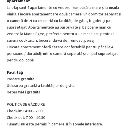
Apartament
La etaj sunt 4 apartamente cu vedere frumoasă la mare și la insula
Kinira. Fiecare apartament are două camere: un dormitor separat și
o cameră de zi cu chicinetă cu facilități de gătit, frigider și pat
supraetajat. Apartamentele au băi private și balcoane mari cu
vedere la Marea Egee, perfecte pentru a lua masa sau pentru a
savura cocktailuri, bucurându-vă de frumosul peisaj.
Fiecare apartament oferă cazare confortabilă pentru până la 4
persoane / doi adulți într-o cameră separată și un pat supraetajat
pentru doi copii.
Facilități
Parcare gratuită
Utilizarea gratuită a facilităților de grătar
Rețea Wi-Fi gratuită
POLITICA DE GĂZDUIRE
Check-in: 14:00 – 23:00
Check-out: 7:00 – 10:30
Fumatul nu este permis în camere și în zonele interioare.