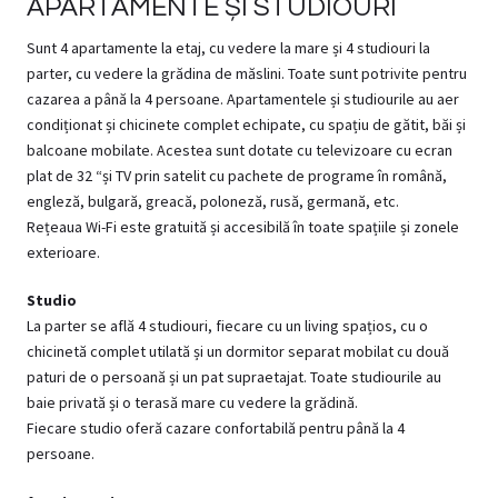
APARTAMENTE ȘI STUDIOURI
Sunt 4 apartamente la etaj, cu vedere la mare și 4 studiouri la
parter, cu vedere la grădina de măslini. Toate sunt potrivite pentru
cazarea a până la 4 persoane. Apartamentele și studiourile au aer
condiționat și chicinete complet echipate, cu spațiu de gătit, băi și
balcoane mobilate. Acestea sunt dotate cu televizoare cu ecran
plat de 32 “și TV prin satelit cu pachete de programe în română,
engleză, bulgară, greacă, poloneză, rusă, germană, etc.
Rețeaua Wi-Fi este gratuită și accesibilă în toate spațiile și zonele
exterioare.
Studio
La parter se află 4 studiouri, fiecare cu un living spațios, cu o
chicinetă complet utilată și un dormitor separat mobilat cu două
paturi de o persoană și un pat supraetajat. Toate studiourile au
baie privată și o terasă mare cu vedere la grădină.
Fiecare studio oferă cazare confortabilă pentru până la 4
persoane.