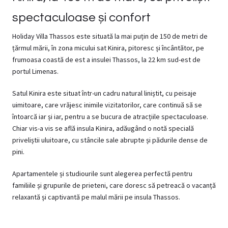
spectaculoase și confort
Holiday Villa Thassos este situată la mai puțin de 150 de metri de
țărmul mării, în zona micului sat Kinira, pitoresc și încântător, pe
frumoasa coastă de est a insulei Thassos, la 22 km sud-est de
portul Limenas.
Satul Kinira este situat într-un cadru natural liniștit, cu peisaje
uimitoare, care vrăjesc inimile vizitatorilor, care continuă să se
întoarcă iar și iar, pentru a se bucura de atracțiile spectaculoase.
Chiar vis-a vis se află insula Kinira, adăugând o notă specială
priveliștii uluitoare, cu stâncile sale abrupte și pădurile dense de
pini.
Apartamentele și studiourile sunt alegerea perfectă pentru
familiile și grupurile de prieteni, care doresc să petreacă o vacanță
relaxantă și captivantă pe malul mării pe insula Thassos.