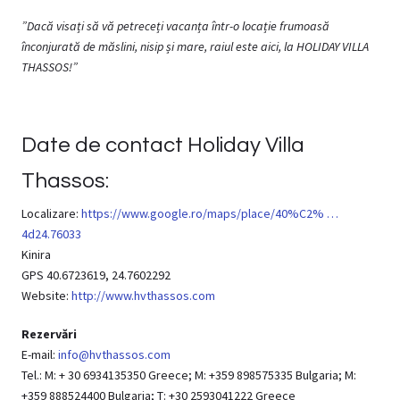
”Dacă visați să vă petreceți vacanța într-o locație frumoasă
înconjurată de măslini, nisip și mare, raiul este aici, la HOLIDAY VILLA
THASSOS!”
Date de contact Holiday Villa
Thassos:
Localizare:
https://www.google.ro/maps/place/40%C2% …
4d24.76033
Kinira
GPS 40.6723619, 24.7602292
Website:
http://www.hvthassos.com
Rezervări
E-mail:
info@hvthassos.com
Tel.: M: + 30 6934135350 Greece; M: +359 898575335 Bulgaria; М:
+359 888524400 Bulgaria; T: +30 2593041222 Greece