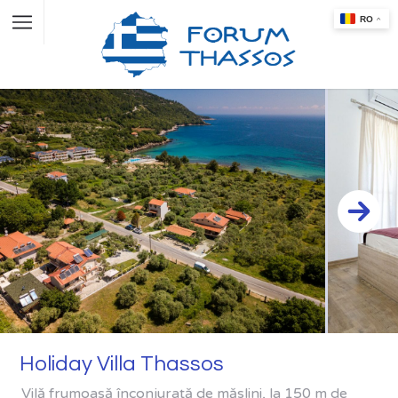
Holiday Villa Thassos
Vilă frumoasă înconjurată de măslini, la 150 m de