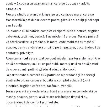
adulți + 2 copii și un apartament în care se pot caza 4 adulți.
Studiouri
Fiecare studio are un pat king-size și o canapea mare, care se
transformă în pat dublu. Acesta poate găzdui doi adulți și doi copii
sau 3 adulți.
Studiourile au bucătărie complet echipată: plită electrică, frigider,
cafetieră, tacâmuri, veselă. Baia modernă are duș. Terasa privată
vă oferă vedere la grădină și la mare, este mobilată cu masă și
scaune, pentru a vă relaxa oricând pe timpul zilei, bucurându-vă de
confort și priveliște.
Apartamentul
este situat pe două niveluri, parter și demisol. Are
două dormitoare, unul cu un pat dublu mare și unul cu două paturi
de o persoană, putând găzdui 4 adulți și doi copii.
La parter este o cameră cu 2 paturi de o persoană și în aceeași
zonă este o baie cu duș și bucătăria complet echipată (plită
electrică, frigider, cafetieră, tacâmuri, veselă).
Terasa privată are vedere la grădină și la mare, este mobilată cu
masă și scaune, pentru a vă relaxa oricând pe timpul zilei,
bucurându-vă de confort și priveliște.