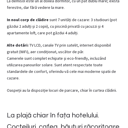
La demisol este un al doilea dormitor, cu un pat dublu mare; există
ferestre, dar fără vedere la mare.
In noul corp de clădire
sunt 7 unități de cazare: 3 studiouri (pot
găzdui 2 adulți și 2 copii), cu piscină privată cu jacuzzi și 4
apartamente loft, care pot găzdui 4 adulți.
Alte dotări:
TV LCD, canale TV prin satelit, internet disponibil
gratuit (WiFi), aer condiționat, uscător de păr.
Camerele sunt complet echipate și eco-friendly, incluzând
utilizarea panourilor solare. Sunt atent respectate toate
standardele de confort, oferindu-vă cele mai moderne spatii de
cazare.
Oaspeții au la dispoziție locuri de parcare, chiar în curtea clădirii.
La plajă chiar în fața hotelului.
Cocteiluri, cafea, băuturi răcoritoare