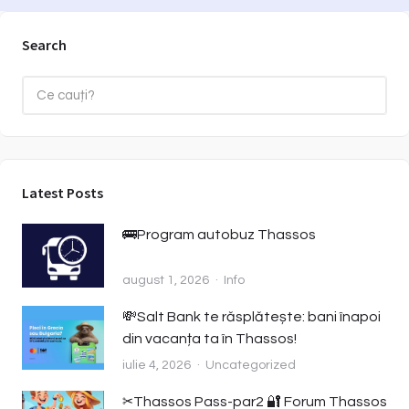
Search
Latest Posts
🚌Program autobuz Thassos
august 1, 2026
Info
💸Salt Bank te răsplătește: bani înapoi
din vacanța ta în Thassos!
iulie 4, 2026
Uncategorized
✂️Thassos Pass-par2 🔐 Forum Thassos