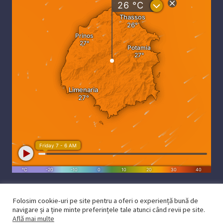
Folosim cookie-uri pe site pentru a oferi o experiență bună de
navigare și a ține minte preferințele tale atunci când revii pe site.
Află mai multe
Powered by iThassos.ro
Contact