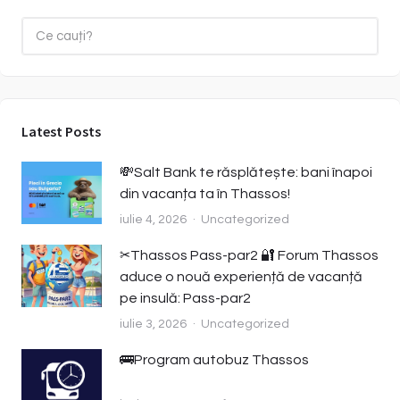
Latest Posts
💸Salt Bank te răsplătește: bani înapoi
din vacanța ta în Thassos!
iulie 4, 2026
Uncategorized
✂️Thassos Pass-par2 🔐 Forum Thassos
aduce o nouă experiență de vacanță
pe insulă: Pass-par2
iulie 3, 2026
Uncategorized
🚌Program autobuz Thassos