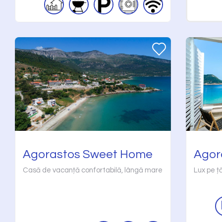
Agorastos Sweet Home
Agor
Casă de vacanță confortabilă, lângă mare
Lux pe ț