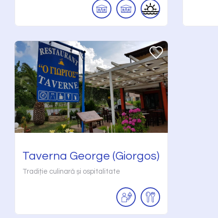
Taverna George (Giorgos)
Tradiție culinară și ospitalitate