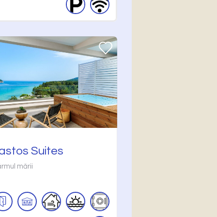
astos Suites
ărmul mării