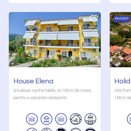
FAVORIT
House Elena
Holid
Studiouri confortabile, la 150 m de mare,
Vilă fru
pentru o vacanță relaxantă
150 m d