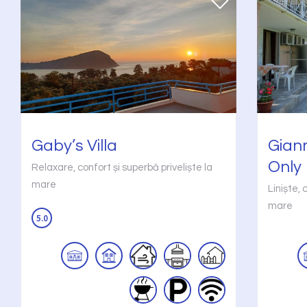
Gaby’s Villa
Giann
Only
Relaxare, confort și superbă priveliște la
mare
Liniște, 
mare
5.0