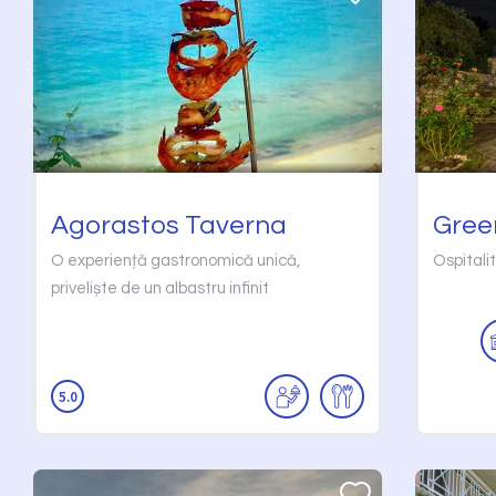
Agorastos Taverna
Gree
O experiență gastronomică unică,
Ospitali
priveliște de un albastru infinit
5.0