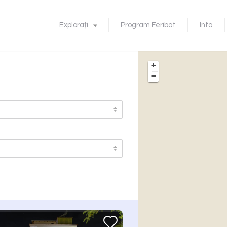
Explorați
Program Feribot
Info
+
−