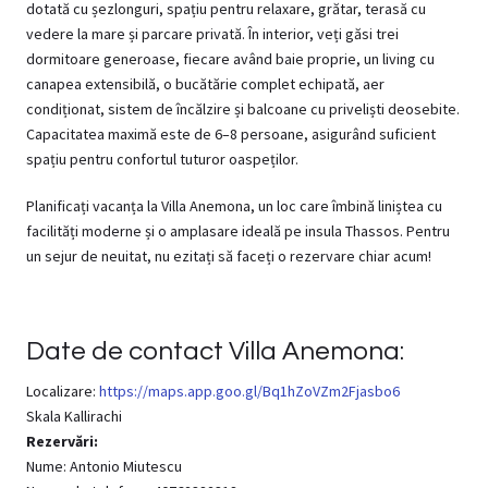
dotată cu șezlonguri, spațiu pentru relaxare, grătar, terasă cu
vedere la mare și parcare privată. În interior, veți găsi trei
dormitoare generoase, fiecare având baie proprie, un living cu
canapea extensibilă, o bucătărie complet echipată, aer
condiționat, sistem de încălzire și balcoane cu priveliști deosebite.
Capacitatea maximă este de 6–8 persoane, asigurând suficient
spațiu pentru confortul tuturor oaspeților.
Planificați vacanța la Villa Anemona, un loc care îmbină liniștea cu
facilități moderne și o amplasare ideală pe insula Thassos. Pentru
un sejur de neuitat, nu ezitați să faceți o rezervare chiar acum!
Date de contact Villa Anemona:
Localizare:
https://maps.app.goo.gl/Bq1hZoVZm2Fjasbo6
Skala Kallirachi
Rezervări:
Nume: Antonio Miutescu