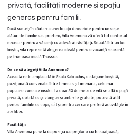
privată, facilități moderne și spațiu
generos pentru familii.
Dacă sunteți în căutarea unei locații deosebite pentru un sejur
alături de familie sau prieteni, Villa Anemona vă oferă tot confortul
necesar pentru a vă simți cu adevărat răsfățați. Situată într-un loc
liniștit, vila reprezintă alegerea ideală pentru o vacanță relaxantă
pe frumoasa insulă Thassos.
De ce să alegeți Villa Anemona?
Aceasta este amplasată în Skala Kalirachis, o stațiune liniștită,
poziționată convenabil între Limenas și Limenaria, cele mai
populare zone ale insulei. La doar 50 de metri de vilă se află o plajă
privată, dotată cu șezlonguri și umbrele gratuite, potrivită atât
pentru familiile cu copii, cât și pentru cei care preferă activitățile în
aer liber.
Facilități:
Villa Anemona pune la dispoziția oaspeților o curte spațioasă,