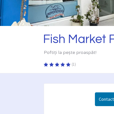
Fish Market 
Poftiți la pește proaspăt!
(
1
)
Contacta