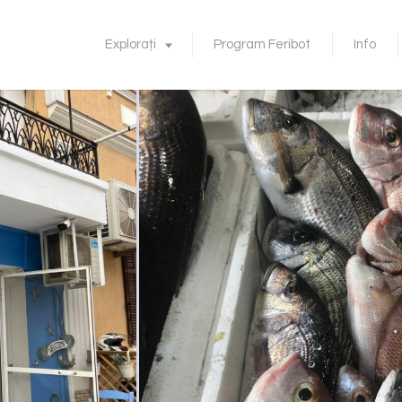
Explorați
Program Feribot
Info