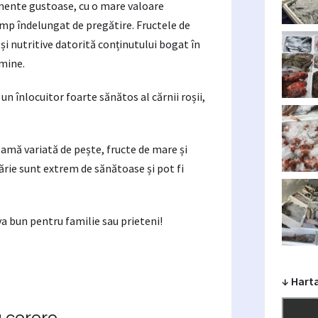
imente gustoase, cu o mare valoare
timp îndelungat de pregătire. Fructele de
și nutritive datorită conținutului bogat în
amine.
n înlocuitor foarte sănătos al cărnii roșii,
gamă variată de pește, fructe de mare și
ărie sunt extrem de sănătoase și pot fi
eva bun pentru familie sau prieteni!
↓ Hart
a cerere.