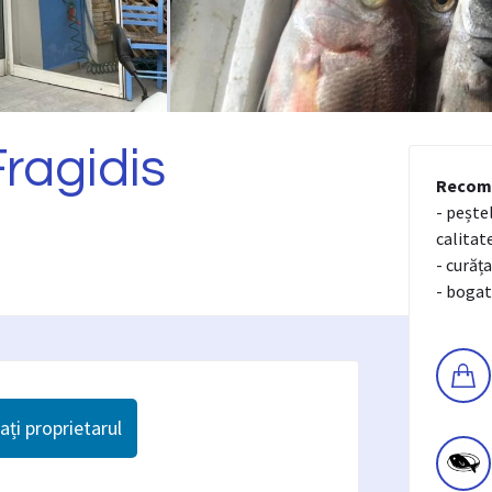
Fragidis
Recom
- pește
calitat
- curăța
- bogat
ți proprietarul