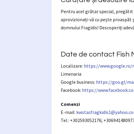
Pentru acel grătar special, pregătit 
aprovizionați-vă cu pește proaspăt ș
domnului Fragidis! Descoperiți adev
Date de contact
Fish 
Localizare:
https://www.google.ro
Limenaria
Google business:
https://goo.gl/m
Facebook:
https://www.facebook.co
Comenzi
E-mail:
kwstasfragkidis1@yahoo.c
Tel.: +302593052176; +30694148097