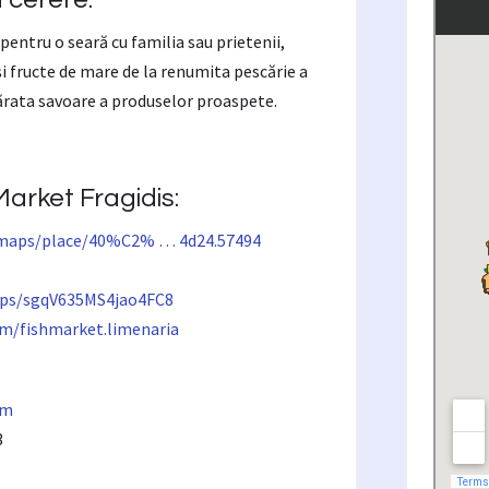
pentru o seară cu familia sau prietenii,
i fructe de mare de la renumita pescărie a
ărata savoare a produselor proaspete.
Market Fragidis:
/maps/place/40%C2% … 4d24.57494
aps/sgqV635MS4jao4FC8
m/fishmarket.limenaria
om
3