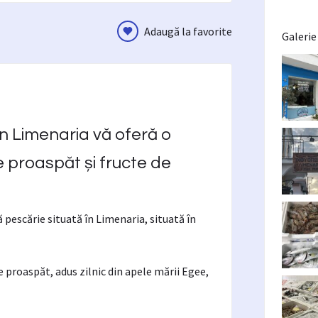
Adaugă la favorite
Galerie
in Limenaria vă oferă o
 proaspăt și fructe de
 pescărie situată în Limenaria, situată în
e proaspăt, adus zilnic din apele mării Egee,