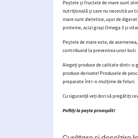
Peștele și fructele de mare sunt al
nutrițională și care nu necesită un 
mare sunt dietetice, ușor de digerat 
proteine, acizi grași Omega 3 și vit
Peștele de mare este, de asemenea, u
contribuind la prevenirea unor boli.
Alegeți produse de calitate dintr-o 
produse derivate! Produsele de pesc
preparate într-o mulțime de feluri.
Cu siguranță veți dori să pregătiți c
Poftiți la pește proaspăt!
Curățare și desolzire l