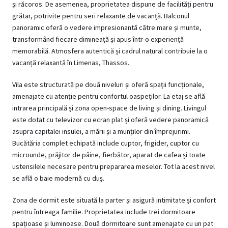
și răcoros. De asemenea, proprietatea dispune de facilități pentru
grătar, potrivite pentru seri relaxante de vacanță. Balconul
panoramic oferă o vedere impresionantă către mare și munte,
transformând fiecare dimineață și apus într-o experiență
memorabilă. Atmosfera autentică și cadrul natural contribuie la o
vacanță relaxantă în Limenas, Thassos.
Vila este structurată pe două niveluri și oferă spații funcționale,
amenajate cu atenție pentru confortul oaspeților. La etaj se află
intrarea principală și zona open-space de living și dining. Livingul
este dotat cu televizor cu ecran plat și oferă vedere panoramică
asupra capitalei insulei, a mării și a munților din împrejurimi.
Bucătăria complet echipată include cuptor, frigider, cuptor cu
microunde, prăjitor de pâine, fierbător, aparat de cafea și toate
ustensilele necesare pentru prepararea meselor. Tot la acest nivel
se află o baie modernă cu duș.
Zona de dormit este situată la parter și asigură intimitate și confort
pentru întreaga familie. Proprietatea include trei dormitoare
spațioase și luminoase. Două dormitoare sunt amenajate cu un pat