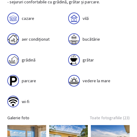
- sejururi confortabile cu grădină, grătar și parcare.
cazare
vilă
aer condiționat
bucătărie
grădină
grătar
parcare
vedere la mare
wi-fi
Galerie foto
Toate fotografiile (23)