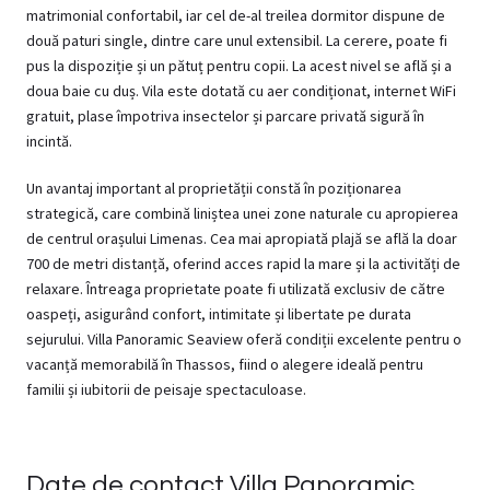
matrimonial confortabil, iar cel de-al treilea dormitor dispune de
două paturi single, dintre care unul extensibil. La cerere, poate fi
pus la dispoziție și un pătuț pentru copii. La acest nivel se află și a
doua baie cu duș. Vila este dotată cu aer condiționat, internet WiFi
gratuit, plase împotriva insectelor și parcare privată sigură în
incintă.
Un avantaj important al proprietății constă în poziționarea
strategică, care combină liniștea unei zone naturale cu apropierea
de centrul orașului Limenas. Cea mai apropiată plajă se află la doar
700 de metri distanță, oferind acces rapid la mare și la activități de
relaxare. Întreaga proprietate poate fi utilizată exclusiv de către
oaspeți, asigurând confort, intimitate și libertate pe durata
sejurului. Villa Panoramic Seaview oferă condiții excelente pentru o
vacanță memorabilă în Thassos, fiind o alegere ideală pentru
familii și iubitorii de peisaje spectaculoase.
Date de contact Villa Panoramic