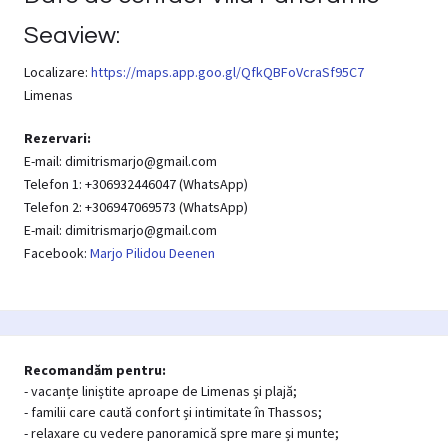
Seaview:
Localizare:
https://maps.app.goo.gl/QfkQBFoVcraSf95C7
Limenas
Rezervari:
E-mail: dimitrismarjo@gmail.com
Telefon 1: +306932446047 (WhatsApp)
Telefon 2: +306947069573 (WhatsApp)
E-mail: dimitrismarjo@gmail.com
Facebook:
Marjo Pilidou Deenen
Recomandăm pentru:
- vacanțe liniștite aproape de Limenas și plajă;
- familii care caută confort și intimitate în Thassos;
- relaxare cu vedere panoramică spre mare și munte;