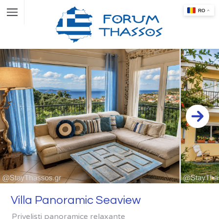
Villa Panoramic Seaview
Priveliști panoramice relaxante