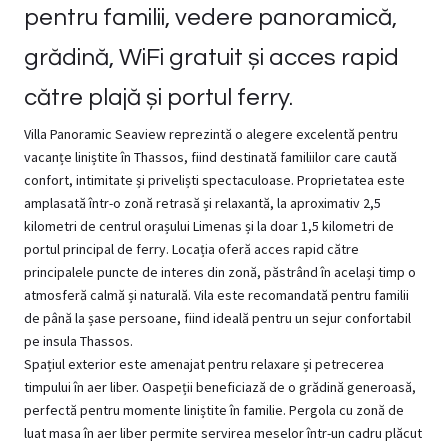
pentru familii, vedere panoramică,
grădină, WiFi gratuit și acces rapid
către plajă și portul ferry.
Villa Panoramic Seaview reprezintă o alegere excelentă pentru
vacanțe liniștite în Thassos, fiind destinată familiilor care caută
confort, intimitate și priveliști spectaculoase. Proprietatea este
amplasată într-o zonă retrasă și relaxantă, la aproximativ 2,5
kilometri de centrul orașului Limenas și la doar 1,5 kilometri de
portul principal de ferry. Locația oferă acces rapid către
principalele puncte de interes din zonă, păstrând în același timp o
atmosferă calmă și naturală. Vila este recomandată pentru familii
de până la șase persoane, fiind ideală pentru un sejur confortabil
pe insula Thassos.
Spațiul exterior este amenajat pentru relaxare și petrecerea
timpului în aer liber. Oaspeții beneficiază de o grădină generoasă,
perfectă pentru momente liniștite în familie. Pergola cu zonă de
luat masa în aer liber permite servirea meselor într-un cadru plăcut