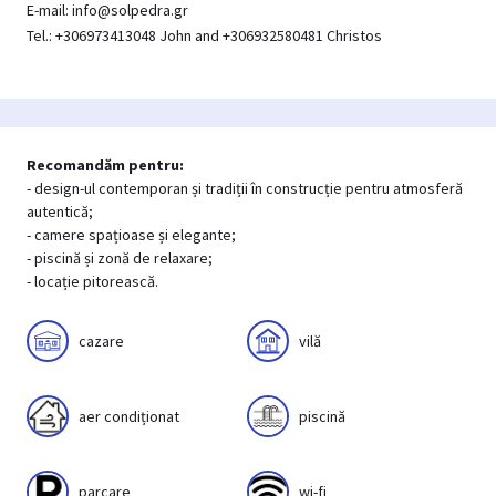
E-mail: info@solpedra.gr
Tel.:
+306973413048 John
and +306932580481 Christos
Recomandăm pentru:
- design-ul contemporan și tradiții în construcție pentru atmosferă
autentică;
- camere spațioase și elegante;
- piscină și zonă de relaxare;
- locație pitorească.
cazare
vilă
aer condiționat
piscină
parcare
wi-fi