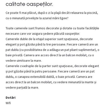
calitate oaspeților.
Ce poate fi mai plăcut, după o zi la plajă decât relaxarea la piscină,
cu o minunată priveliște la azuriul mării Egee?
Toate camerele sunt frumos decorate și dotate cu toate facilitățile
necesare care vor asigura ședere plăcută oaspeților.
Camerele duble de la etajul superior sunt spațioase, decorate
elegant și pot găzdui până la trei persoane. Fiecare cameră are un
pat dublu (cu posibilitatea de a adăuga un pat pliant suplimentar), o
baie privată. Camera are acces direct la un balcon mobilat, cu o
vedere uimitoare la
mare
.
Camerele cvadruple de la parter sunt spațioase, decorate elegant
și pot găzdui până la patru persoane. Fiecare cameră are un pat
dublu, o canapea extensibilă dublă, o baie privată. Camera are
acces direct la un balcon mobilat, cu vedere minunată la munte și
vedere parțială la
mare
.
Dotări
Wifi