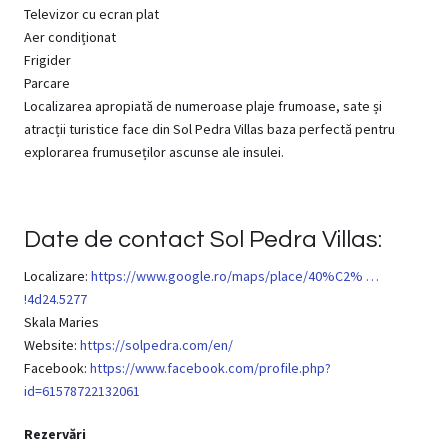
Televizor cu ecran plat
Aer condiționat
Frigider
Parcare
Localizarea apropiată de numeroase plaje frumoase, sate și
atracții turistice face din Sol Pedra Villas baza perfectă pentru
explorarea frumuseților ascunse ale insulei.
Date de contact Sol Pedra Villas:
Localizare:
https://www.google.ro/maps/place/40%C2% …
!4d24.5277
Skala Maries
Website:
https://solpedra.com/en/
Facebook:
https://www.facebook.com/profile.php?
id=61578722132061
Rezervări