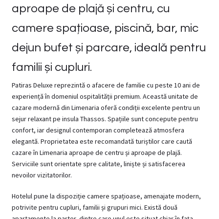
aproape de plajă și centru, cu
camere spațioase, piscină, bar, mic
dejun bufet și parcare, ideală pentru
familii și cupluri.
Patiras Deluxe reprezintă o afacere de familie cu peste 10 ani de
experiență în domeniul ospitalității premium. Această unitate de
cazare modernă din Limenaria oferă condiții excelente pentru un
sejur relaxant pe insula Thassos. Spațiile sunt concepute pentru
confort, iar designul contemporan completează atmosfera
elegantă. Proprietatea este recomandată turiștilor care caută
cazare în Limenaria aproape de centru și aproape de plajă.
Serviciile sunt orientate spre calitate, liniște și satisfacerea
nevoilor vizitatorilor.
Hotelul pune la dispoziție camere spațioase, amenajate modern,
potrivite pentru cupluri, familii și grupuri mici. Există două
apartamente la parter, dintre care unul este situat chiar în fața