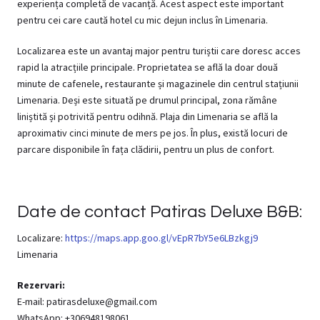
experiența completă de vacanță. Acest aspect este important
pentru cei care caută hotel cu mic dejun inclus în Limenaria.
Localizarea este un avantaj major pentru turiștii care doresc acces
rapid la atracțiile principale. Proprietatea se află la doar două
minute de cafenele, restaurante și magazinele din centrul stațiunii
Limenaria. Deși este situată pe drumul principal, zona rămâne
liniștită și potrivită pentru odihnă. Plaja din Limenaria se află la
aproximativ cinci minute de mers pe jos. În plus, există locuri de
parcare disponibile în fața clădirii, pentru un plus de confort.
Date de contact Patiras Deluxe B&B:
Localizare:
https://maps.app.goo.gl/vEpR7bY5e6LBzkgj9
Limenaria
Rezervari:
E-mail: patirasdeluxe@gmail.com
WhatsApp: +306948198061