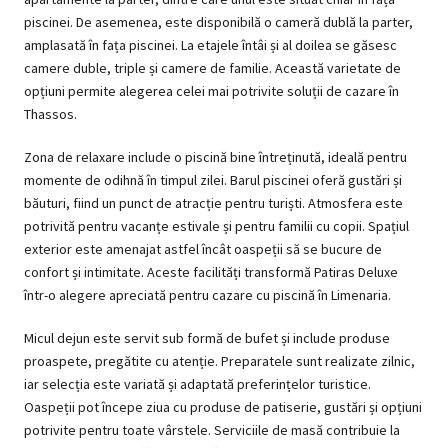
piscinei. De asemenea, este disponibilă o cameră dublă la parter,
amplasată în fața piscinei. La etajele întâi și al doilea se găsesc
camere duble, triple și camere de familie. Această varietate de
opțiuni permite alegerea celei mai potrivite soluții de cazare în
Thassos.
Zona de relaxare include o piscină bine întreținută, ideală pentru
momente de odihnă în timpul zilei. Barul piscinei oferă gustări și
băuturi, fiind un punct de atracție pentru turiști. Atmosfera este
potrivită pentru vacanțe estivale și pentru familii cu copii. Spațiul
exterior este amenajat astfel încât oaspeții să se bucure de
confort și intimitate. Aceste facilități transformă Patiras Deluxe
într-o alegere apreciată pentru cazare cu piscină în Limenaria.
Micul dejun este servit sub formă de bufet și include produse
proaspete, pregătite cu atenție. Preparatele sunt realizate zilnic,
iar selecția este variată și adaptată preferințelor turistice.
Oaspeții pot începe ziua cu produse de patiserie, gustări și opțiuni
potrivite pentru toate vârstele. Serviciile de masă contribuie la