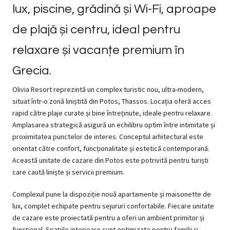
lux, piscine, grădină și Wi-Fi, aproape
de plajă și centru, ideal pentru
relaxare și vacanțe premium în
Grecia.
Olivia Resort reprezintă un complex turistic nou, ultra-modern,
situat într-o zonă liniștită din Potos, Thassos. Locația oferă acces
rapid către plaje curate și bine întreținute, ideale pentru relaxare.
Amplasarea strategică asigură un echilibru optim între intimitate și
proximitatea punctelor de interes. Conceptul arhitectural este
orientat către confort, funcționalitate și estetică contemporană.
Această unitate de cazare din Potos este potrivită pentru turiști
care caută liniște și servicii premium.
Complexul pune la dispoziție nouă apartamente și maisonette de
lux, complet echipate pentru sejururi confortabile. Fiecare unitate
de cazare este proiectată pentru a oferi un ambient primitor și
funcțional. Spațiile interioare sunt optimizate pentru familii și