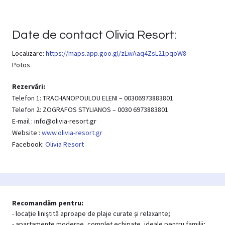
Date de contact Olivia Resort:
Localizare:
https://maps.app.goo.gl/zLwAaq4ZsL21pqoW8
Potos
Rezervări:
Telefon 1: TRACHANOPOULOU ELENI – 00306973883801
Telefon 2: ZOGRAFOS STYLIANOS – 0030 6973883801
E-mail : info@olivia-resort.gr
Website :
www.olivia-resort.gr
Facebook:
Olivia Resort
Recomandăm pentru:
- locație liniștită aproape de plaje curate și relaxante;
- apartamente moderne, complet echipate, ideale pentru familii;