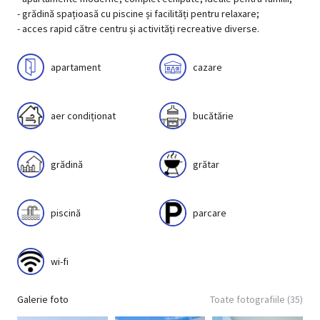
- grădină spațioasă cu piscine și facilități pentru relaxare;
- acces rapid către centru și activități recreative diverse.
apartament
cazare
aer condiționat
bucătărie
grădină
grătar
piscină
parcare
wi-fi
Galerie foto
Toate fotografiile (35)