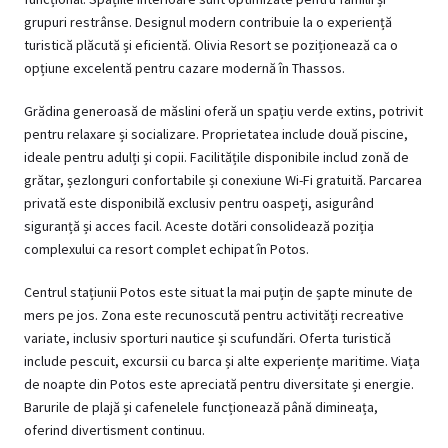
grupuri restrânse. Designul modern contribuie la o experiență
turistică plăcută și eficientă. Olivia Resort se poziționează ca o
opțiune excelentă pentru cazare modernă în Thassos.
Grădina generoasă de măslini oferă un spațiu verde extins, potrivit
pentru relaxare și socializare. Proprietatea include două piscine,
ideale pentru adulți și copii. Facilitățile disponibile includ zonă de
grătar, șezlonguri confortabile și conexiune Wi-Fi gratuită. Parcarea
privată este disponibilă exclusiv pentru oaspeți, asigurând
siguranță și acces facil. Aceste dotări consolidează poziția
complexului ca resort complet echipat în Potos.
Centrul stațiunii Potos este situat la mai puțin de șapte minute de
mers pe jos. Zona este recunoscută pentru activități recreative
variate, inclusiv sporturi nautice și scufundări. Oferta turistică
include pescuit, excursii cu barca și alte experiențe maritime. Viața
de noapte din Potos este apreciată pentru diversitate și energie.
Barurile de plajă și cafenelele funcționează până dimineața,
oferind divertisment continuu.