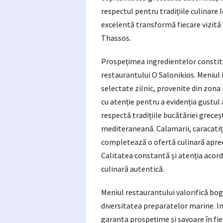
respectul pentru tradițiile culinare
excelentă transformă fiecare vizită
Thassos.
Prospețimea ingredientelor constitui
restaurantului O Salonikios. Meniul 
selectate zilnic, provenite din zona 
cu atenție pentru a evidenția gustul 
respectă tradițiile bucătăriei greceș
mediteraneană. Calamarii, caracatița,
completează o ofertă culinară aprec
Calitatea constantă și atenția acord
culinară autentică.
Meniul restaurantului valorifică bogă
diversitatea preparatelor marine. In
garanta prospețime și savoare în fie