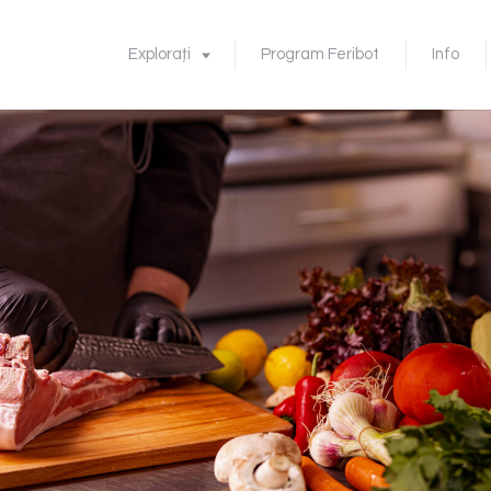
Explorați
Program Feribot
Info