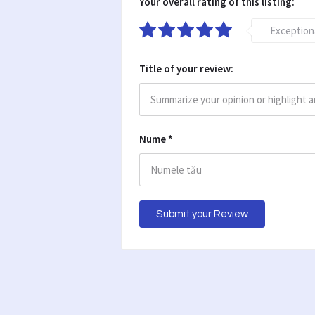
Your overall rating of this listing:
Exception
Title of your review:
Nume
*