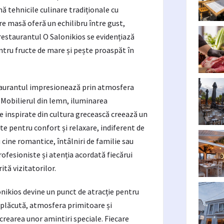
 tehnicile culinare tradiționale cu
e masă oferă un echilibru între gust,
 restaurantul O Salonikios se evidențiază
entru fructe de mare și pește proaspăt în
taurantul impresionează prin atmosfera
. Mobilierul din lemn, iluminarea
 inspirate din cultura grecească creează un
te pentru confort și relaxare, indiferent de
 cine romantice, întâlniri de familie sau
profesioniste și atenția acordată fiecărui
tă vizitatorilor.
onikios devine un punct de atracție pentru
ea plăcută, atmosfera primitoare și
crearea unor amintiri speciale. Fiecare