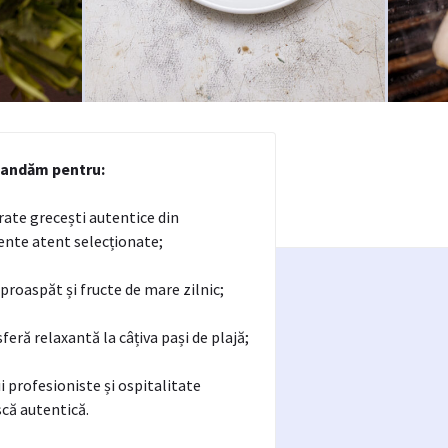
andăm pentru:
rate grecești autentice din
ente atent selecționate;
 proaspăt și fructe de mare zilnic;
feră relaxantă la câțiva pași de plajă;
ii profesioniste și ospitalitate
că autentică.