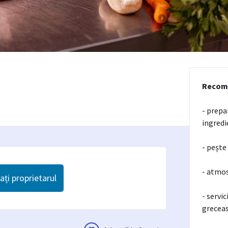
Recom
- prepa
ingredi
- pește
- atmos
ți proprietarul
- servic
greceas