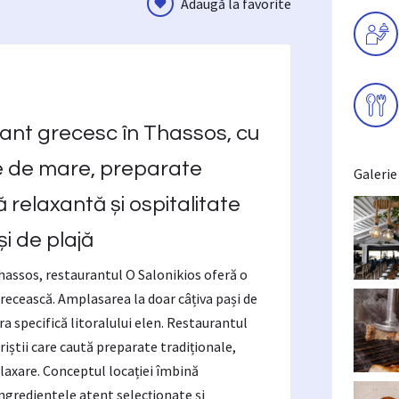
Adaugă la favorite
rant grecesc în Thassos, cu
e de mare, preparate
Galerie
 relaxantă și ospitalitate
și de plajă
hassos, restaurantul O Salonikios oferă o
ecească. Amplasarea la doar câțiva pași de
 specifică litoralului elen. Restaurantul
riștii care caută preparate tradiționale,
elaxare. Conceptul locației îmbină
ngredientele atent selecționate și