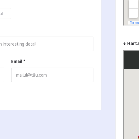
al
↓ Harta
Email
*