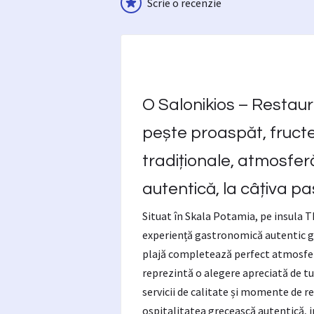
Scrie o recenzie
O Salonikios – Restau
pește proaspăt, fruct
tradiționale, atmosferă
autentică, la câțiva pa
Situat în Skala Potamia, pe insula T
experiență gastronomică autentic gr
plajă completează perfect atmosfera
reprezintă o alegere apreciată de tu
servicii de calitate și momente de r
ospitalitatea grecească autentică, i