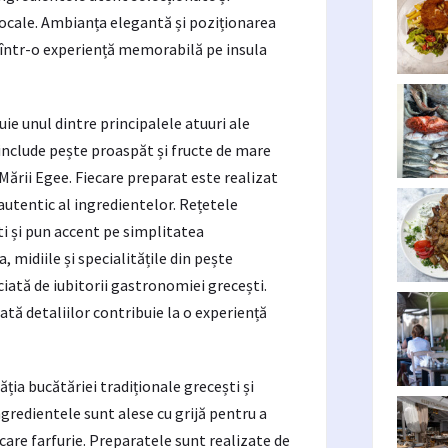
 locale. Ambianța elegantă și poziționarea
 într-o experiență memorabilă pe insula
e unul dintre principalele atuuri ale
include pește proaspăt și fructe de mare
Mării Egee. Fiecare preparat este realizat
autentic al ingredientelor. Rețetele
ti și pun accent pe simplitatea
 midiile și specialitățile din pește
iată de iubitorii gastronomiei grecești.
ată detaliilor contribuie la o experiență
ția bucătăriei tradiționale grecești și
gredientele sunt alese cu grijă pentru a
care farfurie. Preparatele sunt realizate de