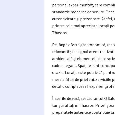
personal experimentat, care combină
standarde moderne de servire. Fiecar
autenticitate și prezentare. Astfel,
printre cele mai apreciate locații p
Thassos.
Pe lângă oferta gastronomică, res
relaxantă și designul atent realizat
ambientală și elementele decorative
cadru elegant. Spațiile sunt concepu
ocazie. Locația este potrivită pentru
mese alături de prieteni. Serviciile 
detaliu completează experiența oferi
În serile de vară, restaurantul O Sal
turiștii aflați în Thassos. Privelișt
preparatele autentice contribuie la 