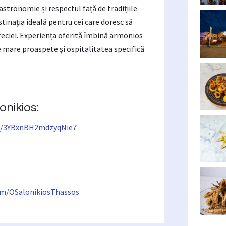
tronomie și respectul față de tradițiile
tinația ideală pentru cei care doresc să
reciei. Experiența oferită îmbină armonios
e mare proaspete și ospitalitatea specifică
nikios:
gl/3YBxnBH2mdzyqNie7
om/OSalonikiosThassos