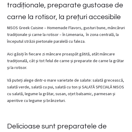
tradiționale, preparate gustoase de
carne la rotisor, la prețuri accesibile
NISOS
Greek Cuisine – Homemade Flavors, gusturi bune, mâncăruri
tradiționale și carne la rotisor – în Limenaria, în zona centrală, la
începutul străzii pietonale paralelă cu faleza.
Aici găsiți în fiecare zi mâncare proaspăt gătită, atât mâncare
tradițională, cât și tot felul de carne și preparate de carne la grătar
și la rotisor.
Vă puteți alege dintr-o mare varietate de salate: salată grecească,
salată verde, salată cu pui, salată cu ton și SALATĂ SPECIALĂ
NISOS
cu salată, legume la grătar, susan, oțet balsamic, parmesan și
aperitive cu legume și brânzeturi.
Delicioase sunt preparatele de