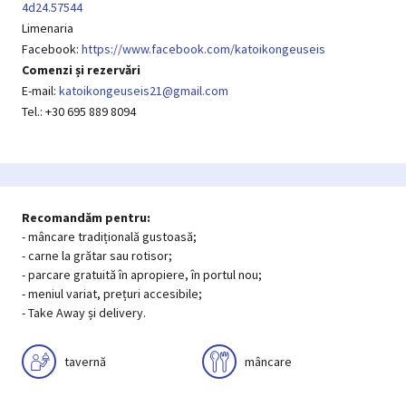
4d24.57544
Limenaria
Facebook:
https://www.facebook.com/katoikongeuseis
Comenzi și rezervări
E-mail:
katoikongeuseis21@gmail.com
Tel.: +30 695 889 8094
Recomandăm pentru:
- mâncare tradițională gustoasă;
- carne la grătar sau rotisor;
- parcare gratuită în apropiere, în portul nou;
- meniul variat, prețuri accesibile;
- Take Away și delivery.
tavernă
mâncare