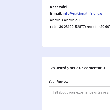
Rezervări
E-mail:
info@
national
–
friend
.gr
Antonis Antoniou
tel.: +30 25930-52877; mobil: +30 6
Evaluează și scrie un comentariu
Your Review