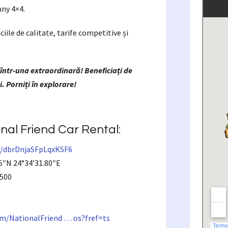
mny 4×4.
iile de calitate, tarife competitive și
într-una extraordinară! Beneficiați de
i. Porniți în explorare!
nal Friend Car Rental:
l/dbrDnjaSFpLqxKSF6
5″N 24°34’31.80″E
5500
m/NationalFriend … os?fref=ts