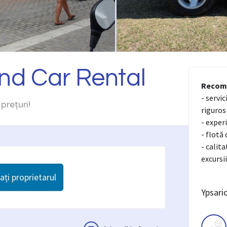
end Car Rental
Recom
- servic
prețuri!
riguros
- exper
- flotă
- calit
excursi
ți proprietarul
Ypsari