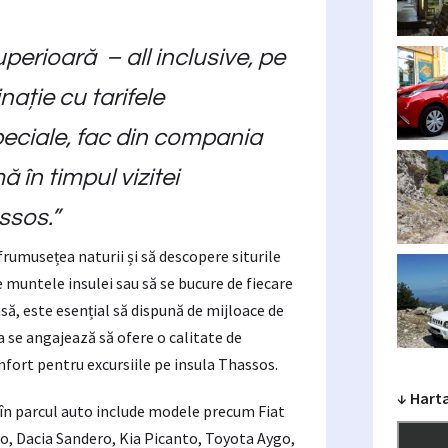
superioară – all inclusive, pe
nație cu tarifele
peciale, fac din compania
 în timpul vizitei
ssos.”
frumusețea naturii și să descopere siturile
 muntele insulei sau să se bucure de fiecare
nsă, este esențial să dispună de mijloace de
a se angajează să ofere o calitate de
nfort pentru excursiile pe insula Thassos.
↓ Hart
 în parcul auto include modele precum Fiat
, Dacia Sandero, Kia Picanto, Toyota Aygo,