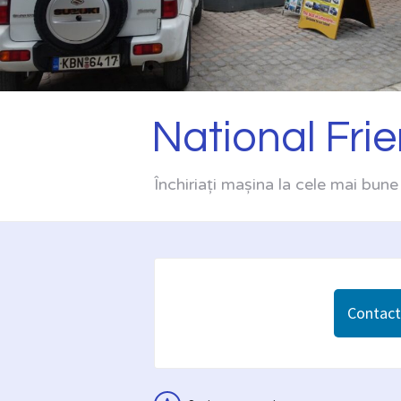
National Fri
Închiriați mașina la cele mai bune 
Contacta