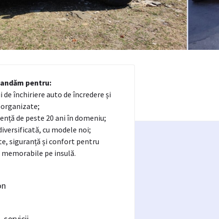
andăm pentru:
ii de închiriere auto de încredere și
 organizate;
iență de peste 20 ani în domeniu;
 diversificată, cu modele noi;
ate, siguranță și confort pentru
i memorabile pe insulă.
on
servicii