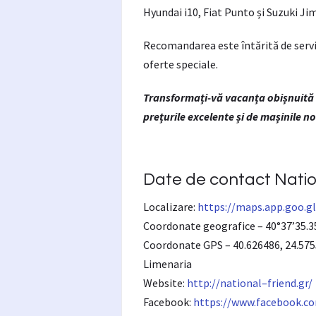
Hyundai i10, Fiat Punto și Suzuki Ji
Recomandarea este întărită de servic
oferte speciale.
Transformați-vă vacanța obișnuită 
prețurile excelente și de mașinile no
Date de contact Natio
Localizare:
https://maps.app.goo.g
Coordonate geografice – 40°37’35.3
Coordonate GPS – 40.626486, 24.57
Limenaria
Website:
http://
national
–
friend
.gr/
Facebook:
https://www.facebook.co