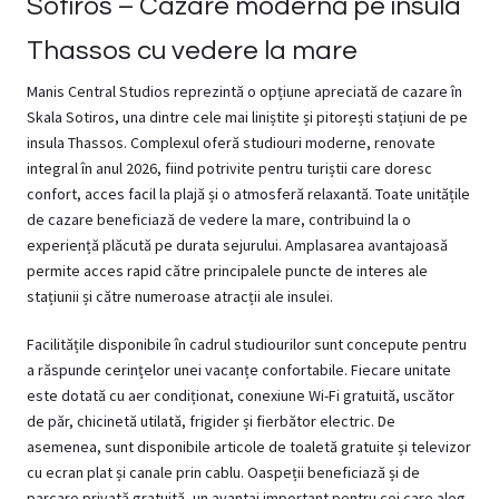
Sotiros – Cazare modernă pe insula
Thassos cu vedere la mare
Manis Central Studios reprezintă o opțiune apreciată de cazare în
Skala Sotiros, una dintre cele mai liniștite și pitorești stațiuni de pe
insula
Thassos
. Complexul oferă studiouri moderne, renovate
integral în anul 2026, fiind potrivite pentru turiștii care doresc
confort, acces facil la plajă și o atmosferă relaxantă. Toate unitățile
de cazare beneficiază de vedere la mare, contribuind la o
experiență plăcută pe durata sejurului. Amplasarea avantajoasă
permite acces rapid către principalele puncte de interes ale
stațiunii și către numeroase atracții ale insulei.
Facilitățile disponibile în cadrul studiourilor sunt concepute pentru
a răspunde cerințelor unei vacanțe confortabile. Fiecare unitate
este dotată cu aer condiționat, conexiune Wi-Fi gratuită, uscător
de păr, chicinetă utilată, frigider și fierbător electric. De
asemenea, sunt disponibile articole de toaletă gratuite și televizor
cu ecran plat și canale prin cablu. Oaspeții beneficiază și de
parcare privată gratuită, un avantaj important pentru cei care aleg