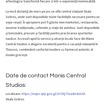
arheologice transformă fiecare zi într-o experiență memorabilă.
La mică distanță de mers pe jos se află centrul stațiunii Skala
Sotiros, unde sunt disponibile toate facilitățile necesare pentru un
sejur reușit. În apropiere pot fi găsite mini marketuri, restaurante,
taverne tradiționale, cafenele și stații de autobuz. Sunt disponibile
și benzinării, precum și facilități pentru practicarea sporturilor
nautice. Accesul rapid la servicii și atracții locale face din Manis
Central Studios o alegere excelentă pentru o vacanță relaxantă în
Thassos, combinând confortul modern cu farmecul autentic al
insulei grecești.
Date de contact Manis Central
Studios:
Localizare:
https://maps.app.goo.gl/2t7dtj73oa4m42G3A
Skala Sotiros