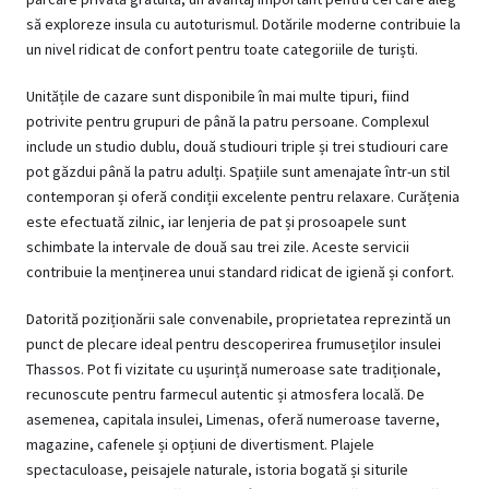
să exploreze insula cu autoturismul. Dotările moderne contribuie la
un nivel ridicat de confort pentru toate categoriile de turiști.
Unitățile de cazare sunt disponibile în mai multe tipuri, fiind
potrivite pentru grupuri de până la patru persoane. Complexul
include un studio dublu, două studiouri triple și trei studiouri care
pot găzdui până la patru adulți. Spațiile sunt amenajate într-un stil
contemporan și oferă condiții excelente pentru relaxare. Curățenia
este efectuată zilnic, iar lenjeria de pat și prosoapele sunt
schimbate la intervale de două sau trei zile. Aceste servicii
contribuie la menținerea unui standard ridicat de igienă și confort.
Datorită poziționării sale convenabile, proprietatea reprezintă un
punct de plecare ideal pentru descoperirea frumuseților insulei
Thassos. Pot fi vizitate cu ușurință numeroase sate tradiționale,
recunoscute pentru farmecul autentic și atmosfera locală. De
asemenea, capitala insulei,
Limenas
, oferă numeroase taverne,
magazine, cafenele și opțiuni de divertisment. Plajele
spectaculoase, peisajele naturale, istoria bogată și siturile