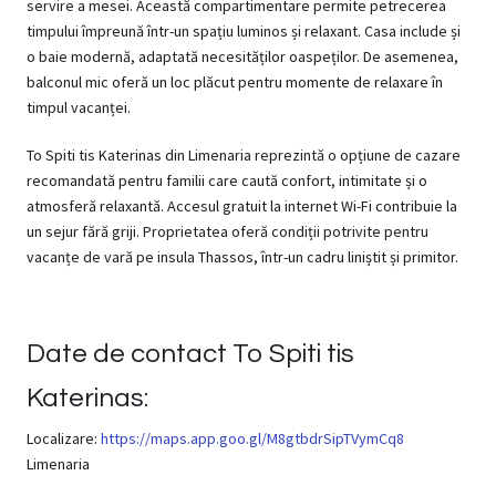
servire a mesei. Această compartimentare permite petrecerea
timpului împreună într-un spațiu luminos și relaxant. Casa include și
o baie modernă, adaptată necesităților oaspeților. De asemenea,
balconul mic oferă un loc plăcut pentru momente de relaxare în
timpul vacanței.
To Spiti tis Katerinas
din Limenaria reprezintă o opțiune de cazare
recomandată pentru familii care caută confort, intimitate și o
atmosferă relaxantă. Accesul gratuit la internet Wi-Fi contribuie la
un sejur fără griji. Proprietatea oferă condiții potrivite pentru
vacanțe de vară pe insula Thassos, într-un cadru liniștit și primitor.
Date de contact
To Spiti tis
Katerinas
:
Localizare:
https://maps.app.goo.gl/M8gtbdrSipTVymCq8
Limenaria