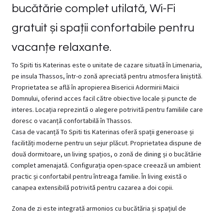
bucătărie complet utilată, Wi-Fi
gratuit și spații confortabile pentru
vacanțe relaxante.
To Spiti tis Katerinas
este o unitate de cazare situată în Limenaria,
pe insula Thassos, într-o zonă apreciată pentru atmosfera liniștită.
Proprietatea se află în apropierea Bisericii Adormirii Maicii
Domnului, oferind acces facil către obiective locale și puncte de
interes. Locația reprezintă o alegere potrivită pentru familiile care
doresc o vacanță confortabilă în Thassos.
Casa de vacanță
To Spiti tis Katerinas
oferă spații generoase și
facilități moderne pentru un sejur plăcut. Proprietatea dispune de
două dormitoare, un living spațios, o zonă de dining și o bucătărie
complet amenajată. Configurația open-space creează un ambient
practic și confortabil pentru întreaga familie. În living există o
canapea extensibilă potrivită pentru cazarea a doi copii.
Zona de zi este integrată armonios cu bucătăria și spațiul de