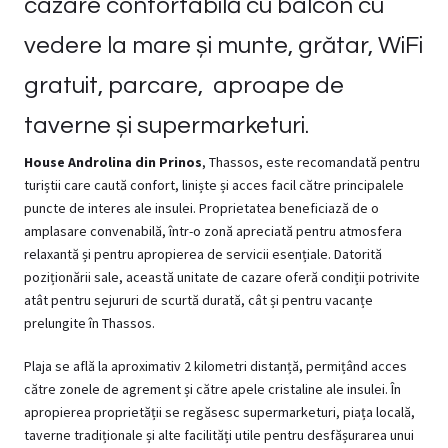
cazare confortabilă cu balcon cu
vedere la mare și munte, grătar, WiFi
gratuit, parcare, aproape de
taverne și supermarketuri.
House Androlina din Prinos
, Thassos, este recomandată pentru
turiștii care caută confort, liniște și acces facil către principalele
puncte de interes ale insulei. Proprietatea beneficiază de o
amplasare convenabilă, într-o zonă apreciată pentru atmosfera
relaxantă și pentru apropierea de servicii esențiale. Datorită
poziționării sale, această unitate de cazare oferă condiții potrivite
atât pentru sejururi de scurtă durată, cât și pentru vacanțe
prelungite în Thassos.
Plaja se află la aproximativ 2 kilometri distanță, permițând acces
către zonele de agrement și către apele cristaline ale insulei. În
apropierea proprietății se regăsesc supermarketuri, piața locală,
taverne tradiționale și alte facilități utile pentru desfășurarea unui