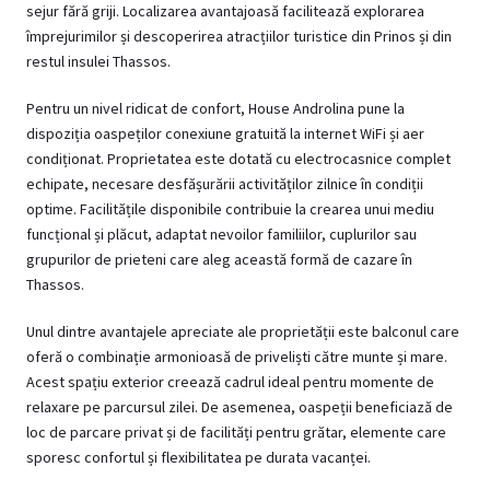
sejur fără griji. Localizarea avantajoasă facilitează explorarea
împrejurimilor și descoperirea atracțiilor turistice din Prinos și din
restul insulei Thassos.
Pentru un nivel ridicat de confort, House Androlina pune la
dispoziția oaspeților conexiune gratuită la internet WiFi și aer
condiționat. Proprietatea este dotată cu electrocasnice complet
echipate, necesare desfășurării activităților zilnice în condiții
optime. Facilitățile disponibile contribuie la crearea unui mediu
funcțional și plăcut, adaptat nevoilor familiilor, cuplurilor sau
grupurilor de prieteni care aleg această formă de cazare în
Thassos.
Unul dintre avantajele apreciate ale proprietății este balconul care
oferă o combinație armonioasă de priveliști către munte și mare.
Acest spațiu exterior creează cadrul ideal pentru momente de
relaxare pe parcursul zilei. De asemenea, oaspeții beneficiază de
loc de parcare privat și de facilități pentru grătar, elemente care
sporesc confortul și flexibilitatea pe durata vacanței.