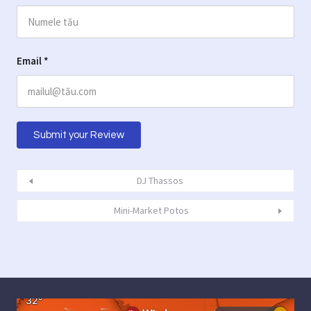
Email
*
DJ Thassos
Mini-Market Potos