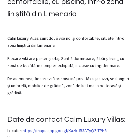
confortabile, cu piscină, într-o zonă
liniștită din Limenaria
Calm Luxury Villas sunt două vile noi și confortabile, situate într-o
zonă liniștită din Limenaria.
Fiecare vilă are parter și etaj. Sunt 2 dormitoare, 2 băi și living cu
zonă de bucătărie complet echipată, inclusiv cu frigider mare.
De asemenea, fiecare vilă are piscină privată cu jacuzzi, șezlonguri
și umbrelă, mobilier de grădină, zonă de luat masa pe terasă și
grădină.
Date de contact Calm Luxury Villas:
Locatie:
https://maps.app.goo.gl/KazkdB3A7yQZjTPK8