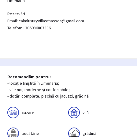
Limenaria
Rezervări
Email: calmluxuryvillasthassos@gmail.com
Telefon: +306986807386
Recomandăm pentru:
- locație liniștită în Limenaria;
- vile noi, moderne și confortabile;
- dotări complete, piscină cu jacuzzi, grădină.
cazare
vilă
bucătărie
grădină