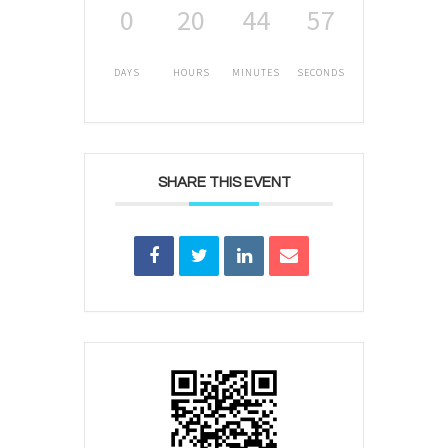
0
20
44
57
DAYS
HOURS
MINUTES
SECONDS
SHARE THIS EVENT