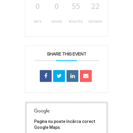
0
0
55
22
DAYS
HOURS
MINUTES
SECONDS
SHARE THIS EVENT
Pagina nu poate încărca corect
Google Maps.