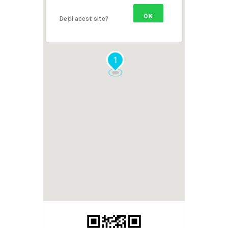
OK
Deții acest site?
1