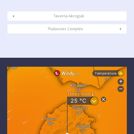
Taverna Akrogiali
Thalassies Complex